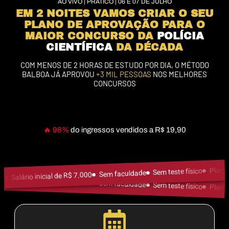
AO VIVO | PRÁTICO | 06 E 07 DE JULHO
EM 2 NOITES VAMOS CRIAR O SEU
PLANO DE APROVAÇÃO PARA O
MAIOR CONCURSO DA
POLÍCIA
CIENTÍFICA
DA DÉCADA
COM MENOS DE 2 HORAS DE ESTUDO POR DIA, O MÉTODO
BALBOA JÁ APROVOU
+3 MIL PESSOAS
NOS MELHORES
CONCURSOS
🔥 98%
do ingressos vendidos a R$ 19,90
Plano 
Sem teste físico
Sem faculdade
Salário inicial de R$ 7.000
Salário inicial de R$ 7.000
Sem faculdade
Sem teste físico
Plano 