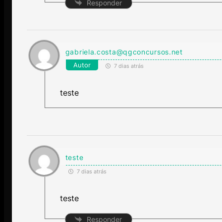
Responder
gabriela.costa@qgconcursos.net
Autor
7 dias atrás
teste
teste
7 dias atrás
teste
Responder