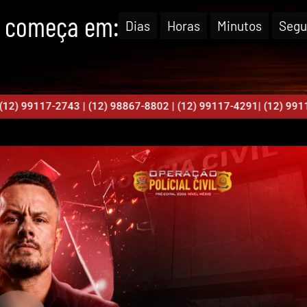
| começa em:
Dias
Horas
Minutos
Segu
12) 99117-2743 | (12) 98867-8802 | (12) 99117-4291| (12) 